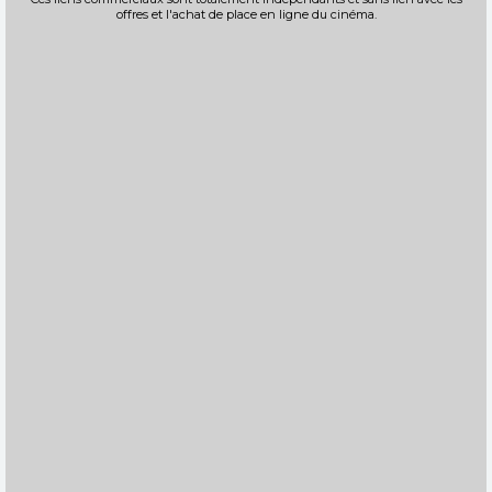
Réservation
offres et l'achat de place en ligne du cinéma.
Réservation
INT. -12ans
VF
VO
TOUT PUBLIC
VF