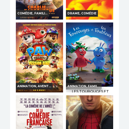
COMÉDIE, FAMILI...
DRAME, COMÉDIE
CHARLIE ET LES
ERUPTION
KANGOUROUS
Horaires et Infos
Horaires et Infos
Bande-annonce
Bande-annonce
Réservation
Réservation
TOUT PUBLIC
VO
TOUT PUBLIC
VF
ANIMATION, AVENT...
ANIMATION, FAMIL...
LES TOUROUGES ET
LES TOUBLEUS
LA PAT' PATROUILLE :
LE FILM MISSION DINO
Horaires et Infos
Horaires et Infos
Bande-annonce
Bande-annonce