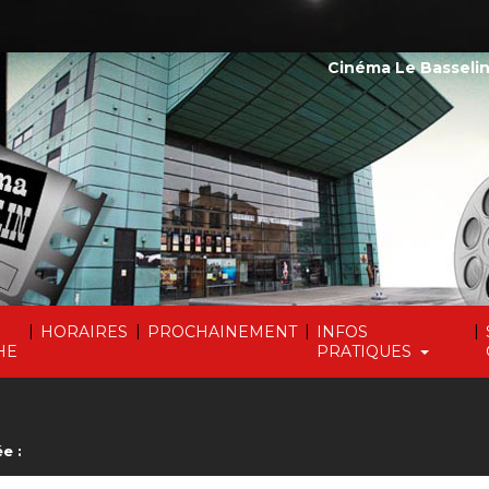
Cinéma Le Basselin
|
|
|
|
HORAIRES
PROCHAINEMENT
INFOS
HE
PRATIQUES
e :