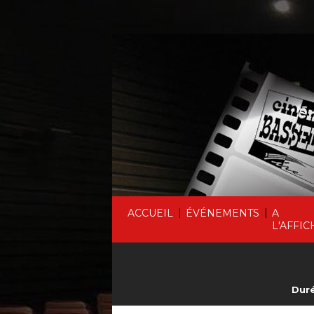
|
|
ACCUEIL
ÉVÉNEMENTS
A
L'AFFIC
Duré