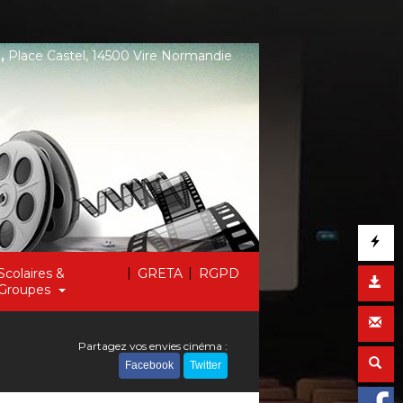
,
Place Castel, 14500 Vire Normandie
|
|
Scolaires &
GRETA
RGPD
Groupes
Partagez vos envies cinéma :
Facebook
Twitter