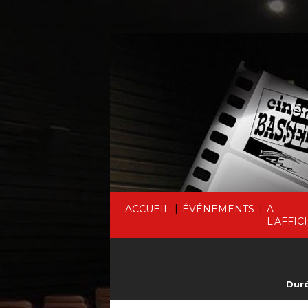
|
|
ACCUEIL
ÉVÉNEMENTS
A
L'AFFIC
Duré