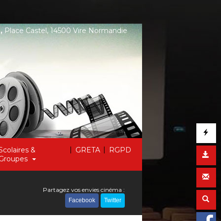
,
Place Castel, 14500 Vire Normandie
|
|
Scolaires &
GRETA
RGPD
Groupes
Partagez vos envies cinéma :
Facebook
Twitter