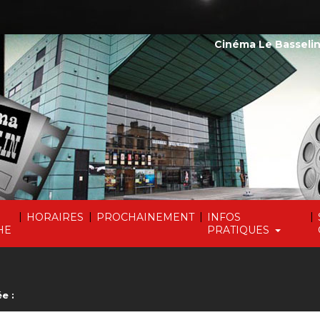
Cinéma Le Basselin
|
|
|
|
HORAIRES
PROCHAINEMENT
INFOS
HE
PRATIQUES
e :