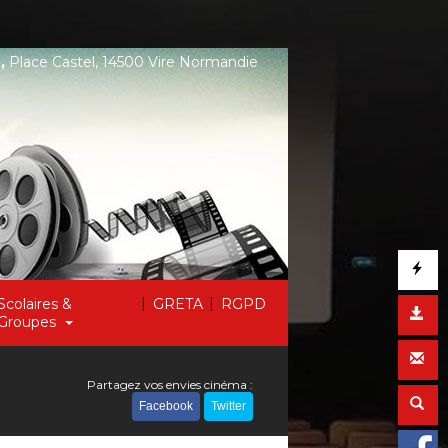
,
Place Castel, 14500 Vire Normandie
|
|
Scolaires &
GRETA
RGPD
Groupes
Partagez vos envies cinéma :
Facebook
Twitter