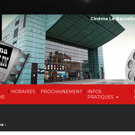
Cinéma Le Basselin
|
|
|
|
HORAIRES
PROCHAINEMENT
INFOS
HE
PRATIQUES
e :