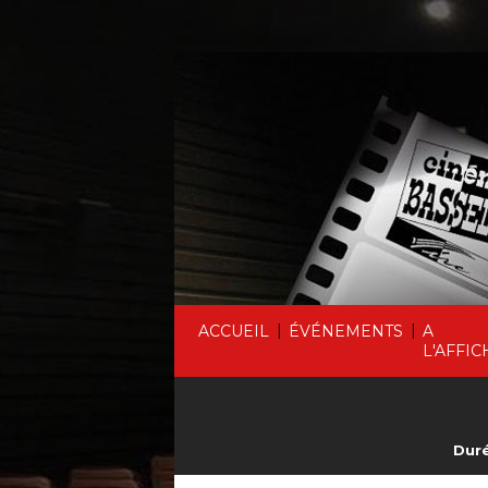
|
|
ACCUEIL
ÉVÉNEMENTS
A
L'AFFIC
Duré