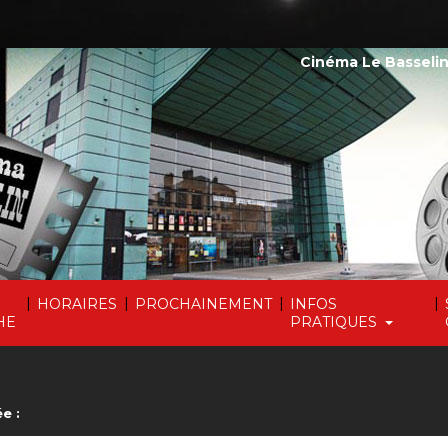
Cinéma Le Basselin
|
|
|
|
HORAIRES
PROCHAINEMENT
INFOS
HE
PRATIQUES
e :