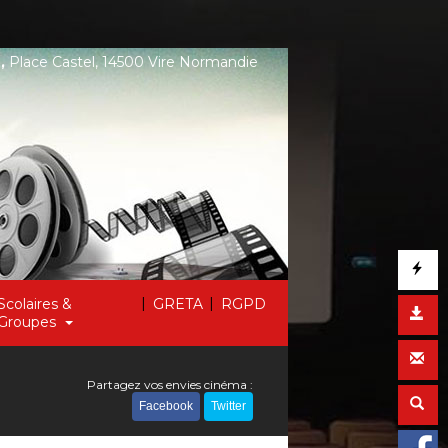
,
Place Castel, 14500 Vire Normandie
|
|
Scolaires &
GRETA
RGPD
Groupes
Partagez vos envies cinéma :
Facebook
Twitter