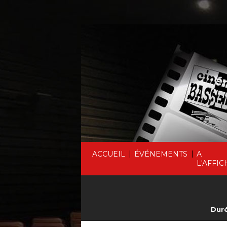
|
|
ACCUEIL
ÉVÉNEMENTS
A
L'AFFIC
Duré