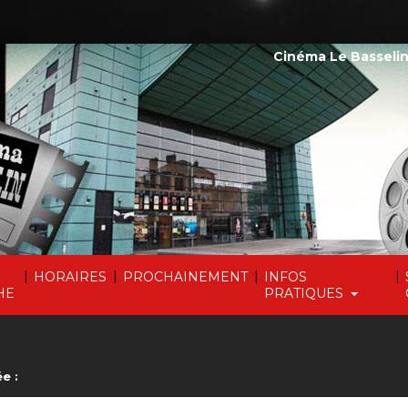
Cinéma Le Basselin
|
|
|
|
HORAIRES
PROCHAINEMENT
INFOS
HE
PRATIQUES
e :