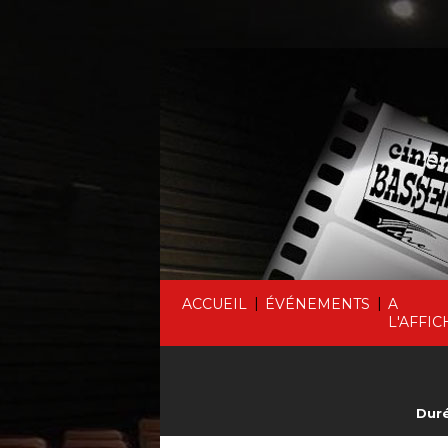
|
|
ACCUEIL
ÉVÉNEMENTS
A
L'AFFIC
Duré