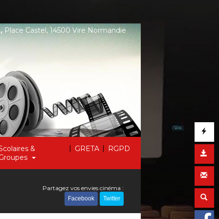
,
Place Castel, 14500 Vire Normandie
|
|
Scolaires &
GRETA
RGPD
Groupes
Partagez vos envies cinéma :
Facebook
Twitter