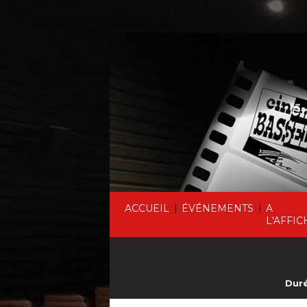
|
|
ACCUEIL
ÉVÉNEMENTS
A
L'AFFIC
Duré