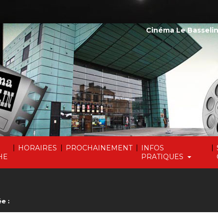
Cinéma Le Basselin
|
|
|
|
HORAIRES
PROCHAINEMENT
INFOS
HE
PRATIQUES
e :