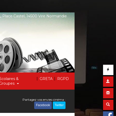
,
Place Castel, 14500 Vire Normandie
|
|
Scolaires &
GRETA
RGPD
Groupes
Partagez vos envies cinéma :
Facebook
Twitter